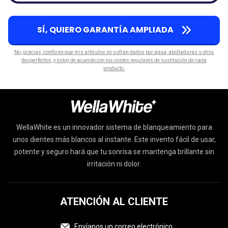
SÍ, QUIERO GARANTÍA AMPLIADA
No, gracias, confío en que mis artículos no sufran daños por agua, abolladuras u otros
desperfectos, y estoy de acuerdo con los costes regulares de sustitución de cada
producto.
WellaWhite es un innovador sistema de blanqueamiento para
unos dientes más blancos al instante. Este invento fácil de usar,
potente y seguro hará que tu sonrisa se mantenga brillante sin
irritación ni dolor.
ATENCIÓN AL CLIENTE
Envíanos un correo electrónico